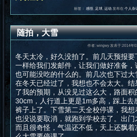
标签：
感悟
,
足球
,
运动
发布在
个人杂
随拍，大雪
作者: wingwy 发表于:2014年0
冬天太冷，好久没拍了。前几天预报要
一样给我们发邮件，让我们做好准备，
也可能没吃的什么的。前几次也下过大
在冬天已经过了，我想也不会太大。结
了我的预期，从没见过这么大，路面积
30cm，人行道上更是1m多高，踩上
裤子上了。下雪第二天全校停课，我想
也没说要取消，就跑到学校去了。出门
而且很奇怪，气温还不低，天上还飘着
么大雪要停课了。