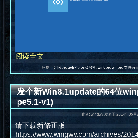
阅读全文
标签：
64位pe
,
uefi和bios双启动
,
win8pe
,
winpe
,
支持uef
发个新Win8.1update的64位winp
pe5.1-v1)
作者: wingwy 发表于:2014年05月2
请下载新修正版
https://www.wingwy.com/archives/20