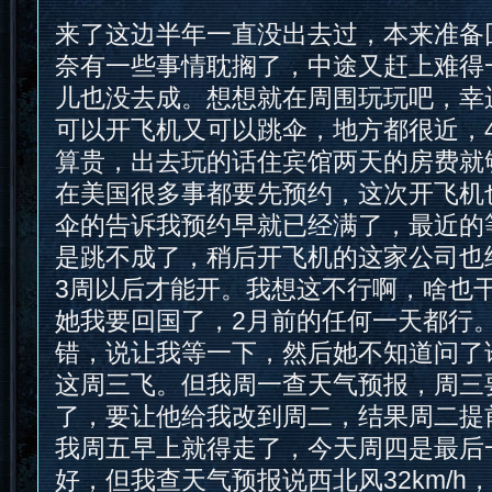
来了这边半年一直没出去过，本来准备
奈有一些事情耽搁了，中途又赶上难得
儿也没去成。想想就在周围玩玩吧，幸
可以开飞机又可以跳伞，地方都很近，40
算贵，出去玩的话住宾馆两天的房费就
在美国很多事都要先预约，这次开飞机
伞的告诉我预约早就已经满了，最近的
是跳不成了，稍后开飞机的这家公司也
3周以后才能开。我想这不行啊，啥也
她我要回国了，2月前的任何一天都行
错，说让我等一下，然后她不知道问了
这周三飞。但我周一查天气预报，周三
了，要让他给我改到周二，结果周二提
我周五早上就得走了，今天周四是最后
好，但我查天气预报说西北风32km/h