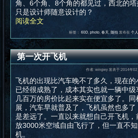
角、6个角、8个角的都见过，西北的
只是设计师随意设计的？
阅读全文
标签：
60D
,
photo
,
春天
,
随拍
发布在
个
第一次开飞机
作者: wingwy 发表于:2014年02
飞机的出现比汽车晚不了多久，现在的
已经很成熟了，成本其实也就一辆中级
几百万的房价比起来实在便宜多了。同样
展，汽车早就普及了，飞机虽然也多了
是差远了。一直以来就想自己开飞机，
放3000米空域自由飞行了，但一直不
机。